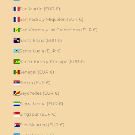
San Martín (EUR €)
San Pedro y Miquelón (EUR €)
San Vicente y las Granadinas (EUR €)
Santa Elena (EUR €)
Santa Lucía (EUR €)
Santo Tomé y Príncipe (EUR €)
Senegal (EUR €)
Serbia (EUR €)
Seychelles (EUR €)
Sierra Leona (EUR €)
Singapur (EUR €)
Sint Maarten (EUR €)