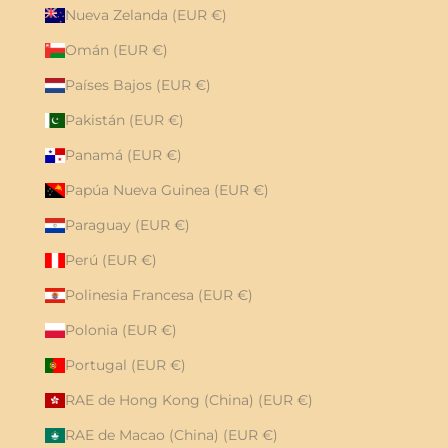
Nueva Zelanda (EUR €)
Omán (EUR €)
Países Bajos (EUR €)
Pakistán (EUR €)
Panamá (EUR €)
Papúa Nueva Guinea (EUR €)
Paraguay (EUR €)
Perú (EUR €)
Polinesia Francesa (EUR €)
Polonia (EUR €)
Portugal (EUR €)
RAE de Hong Kong (China) (EUR €)
RAE de Macao (China) (EUR €)