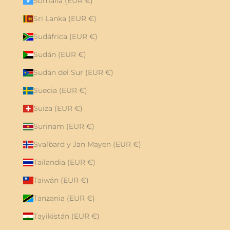
Somalia (EUR €)
Sri Lanka (EUR €)
Sudáfrica (EUR €)
Sudán (EUR €)
Sudán del Sur (EUR €)
Suecia (EUR €)
Suiza (EUR €)
Surinam (EUR €)
Svalbard y Jan Mayen (EUR €)
Tailandia (EUR €)
Taiwán (EUR €)
Tanzania (EUR €)
Tayikistán (EUR €)