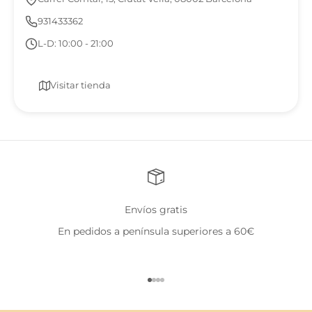
931433362
L-D: 10:00 - 21:00
Visitar tienda
Envíos gratis
En pedidos a península superiores a 60€
Ir al artículo 1
Ir al artículo 2
Ir al artículo 3
Ir al artículo 4