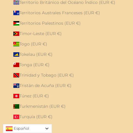
Territorio Británico del Océano Índico (EUR €)
Territorios Australes Franceses (EUR €)
Territorios Palestinos (EUR €)
Timor-Leste (EUR €)
Togo (EUR €)
Tokelau (EUR €)
Tonga (EUR €)
Trinidad y Tobago (EUR €)
Tristán de Acuña (EUR €)
Túnez (EUR €)
Turkmenistán (EUR €)
Turquía (EUR €)
Tuvalu (EUR €)
Español