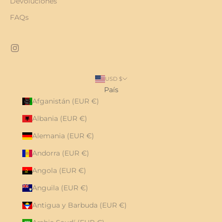
Devoluciones
FAQs
USD $
País
Afganistán (EUR €)
Albania (EUR €)
Alemania (EUR €)
Andorra (EUR €)
Angola (EUR €)
Anguila (EUR €)
Antigua y Barbuda (EUR €)