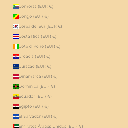
Comoras (EUR €)
Congo (EUR €)
Corea del Sur (EUR €)
Costa Rica (EUR €)
Côte d’Ivoire (EUR €)
Croacia (EUR €)
Curazao (EUR €)
Dinamarca (EUR €)
Dominica (EUR €)
Ecuador (EUR €)
Egipto (EUR €)
El Salvador (EUR €)
Emiratos Árabes Unidos (EUR €)