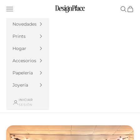
Ir al contenido
DesignPlace
Menú
Buscar
Cesta
Novedades
Prints
Hogar
Accesorios
Papelería
Joyería
INICIAR
SESIÓN