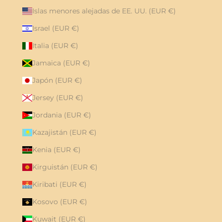
Islas menores alejadas de EE. UU. (EUR €)
Israel (EUR €)
Italia (EUR €)
Jamaica (EUR €)
Japón (EUR €)
Jersey (EUR €)
Jordania (EUR €)
Kazajistán (EUR €)
Kenia (EUR €)
Kirguistán (EUR €)
Kiribati (EUR €)
Kosovo (EUR €)
Kuwait (EUR €)