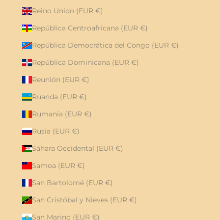
Reino Unido (EUR €)
República Centroafricana (EUR €)
República Democrática del Congo (EUR €)
República Dominicana (EUR €)
Reunión (EUR €)
Ruanda (EUR €)
Rumanía (EUR €)
Rusia (EUR €)
Sáhara Occidental (EUR €)
Samoa (EUR €)
San Bartolomé (EUR €)
San Cristóbal y Nieves (EUR €)
San Marino (EUR €)