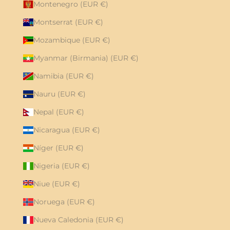
Montenegro (EUR €)
Montserrat (EUR €)
Mozambique (EUR €)
Myanmar (Birmania) (EUR €)
Namibia (EUR €)
Nauru (EUR €)
Nepal (EUR €)
Nicaragua (EUR €)
Níger (EUR €)
Nigeria (EUR €)
Niue (EUR €)
Noruega (EUR €)
Nueva Caledonia (EUR €)