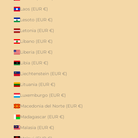
Laos (EUR €)
Lesoto (EUR €)
Letonia (EUR €)
Líbano (EUR €)
Liberia (EUR €)
Libia (EUR €)
Liechtenstein (EUR €)
Lituania (EUR €)
Luxemburgo (EUR €)
Macedonia del Norte (EUR €)
Madagascar (EUR €)
Malasia (EUR €)