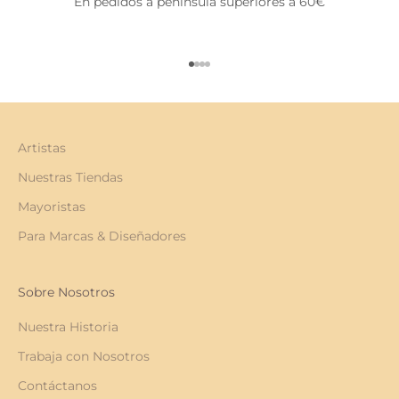
En pedidos a península superiores a 60€
Ir al artículo 1
Ir al artículo 2
Ir al artículo 3
Ir al artículo 4
Artistas
Nuestras Tiendas
Mayoristas
Para Marcas & Diseñadores
Sobre Nosotros
Nuestra Historia
Trabaja con Nosotros
Contáctanos