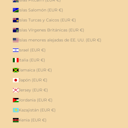
Islas Pitcairn (EUR €)
Islas Salomón (EUR €)
Islas Turcas y Caicos (EUR €)
Islas Vírgenes Británicas (EUR €)
Islas menores alejadas de EE. UU. (EUR €)
Israel (EUR €)
Italia (EUR €)
Jamaica (EUR €)
Japón (EUR €)
Jersey (EUR €)
Jordania (EUR €)
Kazajistán (EUR €)
Kenia (EUR €)