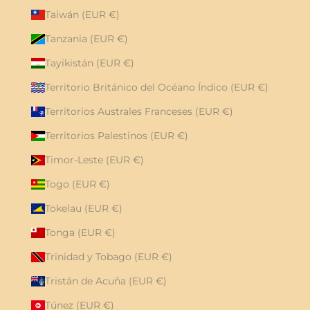
Taiwán (EUR €)
Tanzania (EUR €)
Tayikistán (EUR €)
Territorio Británico del Océano Índico (EUR €)
Territorios Australes Franceses (EUR €)
Territorios Palestinos (EUR €)
Timor-Leste (EUR €)
Togo (EUR €)
Tokelau (EUR €)
Tonga (EUR €)
Trinidad y Tobago (EUR €)
Tristán de Acuña (EUR €)
Túnez (EUR €)