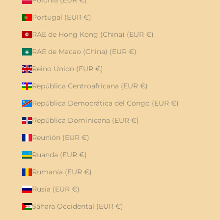
Polonia (EUR €)
Portugal (EUR €)
RAE de Hong Kong (China) (EUR €)
RAE de Macao (China) (EUR €)
Reino Unido (EUR €)
República Centroafricana (EUR €)
República Democrática del Congo (EUR €)
República Dominicana (EUR €)
Reunión (EUR €)
Ruanda (EUR €)
Rumanía (EUR €)
Rusia (EUR €)
Sáhara Occidental (EUR €)