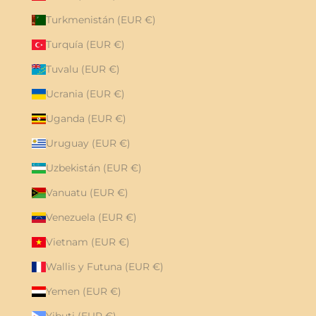
Turkmenistán (EUR €)
Turquía (EUR €)
Tuvalu (EUR €)
Ucrania (EUR €)
Uganda (EUR €)
Uruguay (EUR €)
Uzbekistán (EUR €)
Vanuatu (EUR €)
Venezuela (EUR €)
Vietnam (EUR €)
Wallis y Futuna (EUR €)
Yemen (EUR €)