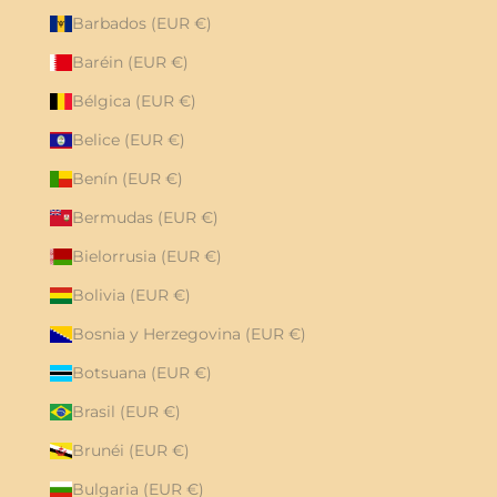
Barbados (EUR €)
Baréin (EUR €)
Bélgica (EUR €)
Belice (EUR €)
Benín (EUR €)
Bermudas (EUR €)
Bielorrusia (EUR €)
Bolivia (EUR €)
Bosnia y Herzegovina (EUR €)
Botsuana (EUR €)
Brasil (EUR €)
Brunéi (EUR €)
Bulgaria (EUR €)