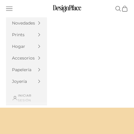
Ir al contenido
DesignPlace
Menú
Buscar
Cesta
Novedades
Prints
Hogar
Accesorios
Papelería
Joyería
INICIAR
SESIÓN