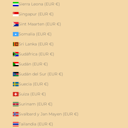
Sierra Leona (EUR €)
Singapur (EUR €)
Sint Maarten (EUR €)
Somalia (EUR €)
Sri Lanka (EUR €)
Sudáfrica (EUR €)
Sudán (EUR €)
Sudán del Sur (EUR €)
Suecia (EUR €)
Suiza (EUR €)
Surinam (EUR €)
Svalbard y Jan Mayen (EUR €)
Tailandia (EUR €)