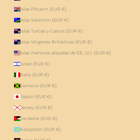
Islas Pitcairn (EUR €)
Islas Salomón (EUR €)
Islas Turcas y Caicos (EUR €)
Islas Vírgenes Británicas (EUR €)
Islas menores alejadas de EE. UU. (EUR €)
Israel (EUR €)
Italia (EUR €)
Jamaica (EUR €)
Japón (EUR €)
Jersey (EUR €)
Jordania (EUR €)
Kazajistán (EUR €)