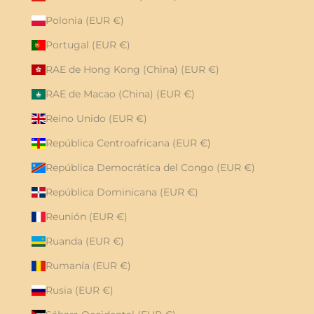
Polonia (EUR €)
Portugal (EUR €)
RAE de Hong Kong (China) (EUR €)
RAE de Macao (China) (EUR €)
Reino Unido (EUR €)
República Centroafricana (EUR €)
República Democrática del Congo (EUR €)
República Dominicana (EUR €)
Reunión (EUR €)
Ruanda (EUR €)
Rumanía (EUR €)
Rusia (EUR €)