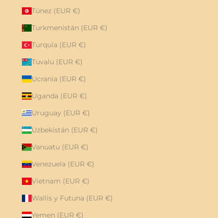
Túnez (EUR €)
Turkmenistán (EUR €)
Turquía (EUR €)
Tuvalu (EUR €)
Ucrania (EUR €)
Uganda (EUR €)
Uruguay (EUR €)
Uzbekistán (EUR €)
Vanuatu (EUR €)
Venezuela (EUR €)
Vietnam (EUR €)
Wallis y Futuna (EUR €)
Yemen (EUR €)