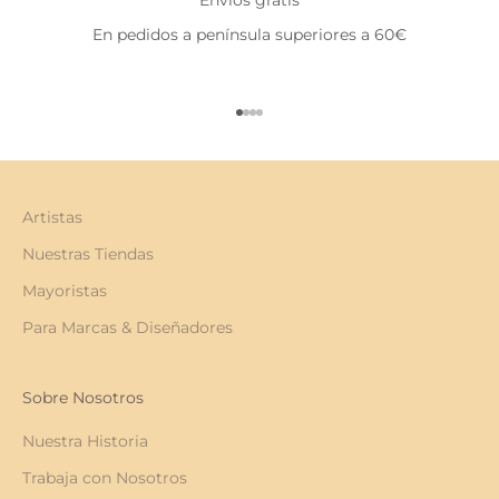
En pedidos a península superiores a 60€
Ir al artículo 1
Ir al artículo 2
Ir al artículo 3
Ir al artículo 4
Artistas
Nuestras Tiendas
Mayoristas
Para Marcas & Diseñadores
Sobre Nosotros
Nuestra Historia
Trabaja con Nosotros