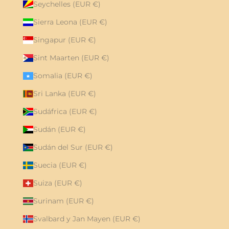
Seychelles (EUR €)
Sierra Leona (EUR €)
Singapur (EUR €)
Sint Maarten (EUR €)
Somalia (EUR €)
Sri Lanka (EUR €)
Sudáfrica (EUR €)
Sudán (EUR €)
Sudán del Sur (EUR €)
Suecia (EUR €)
Suiza (EUR €)
Surinam (EUR €)
Svalbard y Jan Mayen (EUR €)