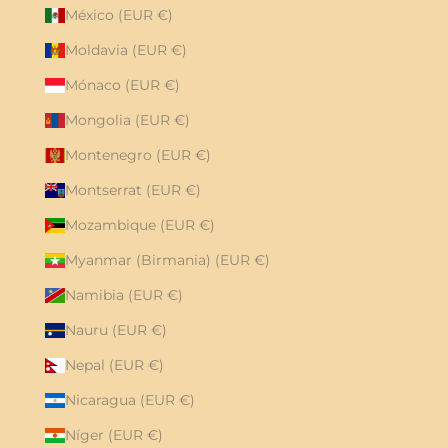
México (EUR €)
Moldavia (EUR €)
Mónaco (EUR €)
Mongolia (EUR €)
Montenegro (EUR €)
Montserrat (EUR €)
Mozambique (EUR €)
Myanmar (Birmania) (EUR €)
Namibia (EUR €)
Nauru (EUR €)
Nepal (EUR €)
Nicaragua (EUR €)
Níger (EUR €)