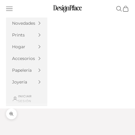
Ir al contenido
DesignPlace
Menú
Buscar
Cesta
Novedades
Prints
Hogar
Accesorios
Papelería
Joyería
INICIAR
SESIÓN
Zoom