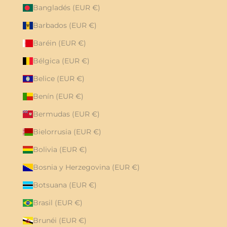
Bangladés (EUR €)
Barbados (EUR €)
Baréin (EUR €)
Bélgica (EUR €)
Belice (EUR €)
Benín (EUR €)
Bermudas (EUR €)
Bielorrusia (EUR €)
Bolivia (EUR €)
Bosnia y Herzegovina (EUR €)
Botsuana (EUR €)
Brasil (EUR €)
Brunéi (EUR €)