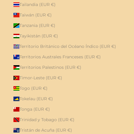
Tailandia (EUR €)
Taiwán (EUR €)
Tanzania (EUR €)
Tayikistán (EUR €)
Territorio Británico del Océano Índico (EUR €)
Territorios Australes Franceses (EUR €)
Territorios Palestinos (EUR €)
Timor-Leste (EUR €)
Togo (EUR €)
Tokelau (EUR €)
Tonga (EUR €)
Trinidad y Tobago (EUR €)
Tristán de Acuña (EUR €)