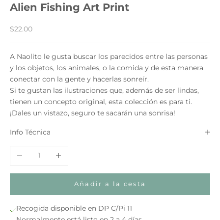
Alien Fishing Art Print
Precio de oferta
$22.00
A Naolito le gusta buscar los parecidos entre las personas
y los objetos, los animales, o la comida y de esta manera
conectar con la gente y hacerlas sonreír.
Si te gustan las ilustraciones que, además de ser lindas,
tienen un concepto original, esta colección es para ti.
¡Dales un vistazo, seguro te sacarán una sonrisa!
Info Técnica
Reducir cantidad
Aumentar cantidad
Añadir a la cesta
Recogida disponible en DP C/Pi 11
Normalmente está listo en 2 a 4 días