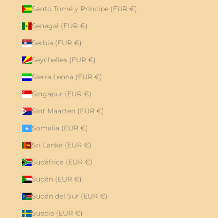
Santo Tomé y Príncipe (EUR €)
Senegal (EUR €)
Serbia (EUR €)
Seychelles (EUR €)
Sierra Leona (EUR €)
Singapur (EUR €)
Sint Maarten (EUR €)
Somalia (EUR €)
Sri Lanka (EUR €)
Sudáfrica (EUR €)
Sudán (EUR €)
Sudán del Sur (EUR €)
Suecia (EUR €)