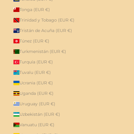
Tonga (EUR €)
Trinidad y Tobago (EUR €)
Tristán de Acuña (EUR €)
Túnez (EUR €)
Turkmenistán (EUR €)
Turquía (EUR €)
Tuvalu (EUR €)
Ucrania (EUR €)
Uganda (EUR €)
Uruguay (EUR €)
Uzbekistán (EUR €)
Vanuatu (EUR €)