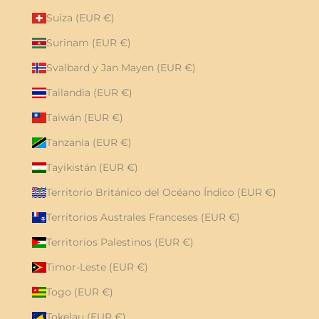
Suiza (EUR €)
Surinam (EUR €)
Svalbard y Jan Mayen (EUR €)
Tailandia (EUR €)
Taiwán (EUR €)
Tanzania (EUR €)
Tayikistán (EUR €)
Territorio Británico del Océano Índico (EUR €)
Territorios Australes Franceses (EUR €)
Territorios Palestinos (EUR €)
Timor-Leste (EUR €)
Togo (EUR €)
Tokelau (EUR €)