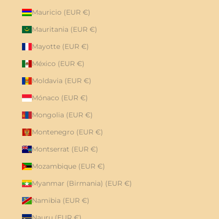
Mauricio (EUR €)
Mauritania (EUR €)
Mayotte (EUR €)
México (EUR €)
Moldavia (EUR €)
Mónaco (EUR €)
Mongolia (EUR €)
Montenegro (EUR €)
Montserrat (EUR €)
Mozambique (EUR €)
Myanmar (Birmania) (EUR €)
Namibia (EUR €)
Nauru (EUR €)