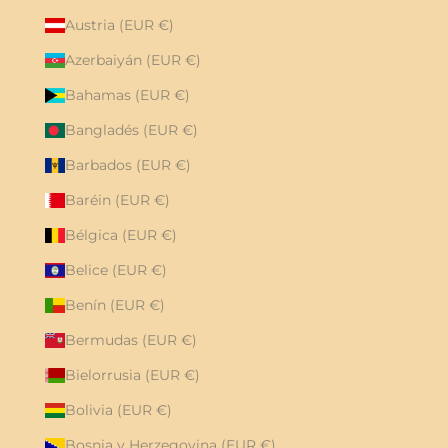
Austria (EUR €)
Azerbaiyán (EUR €)
Bahamas (EUR €)
Bangladés (EUR €)
Barbados (EUR €)
Baréin (EUR €)
Bélgica (EUR €)
Belice (EUR €)
Benín (EUR €)
Bermudas (EUR €)
Bielorrusia (EUR €)
Bolivia (EUR €)
Bosnia y Herzegovina (EUR €)