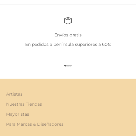
Envíos gratis
En pedidos a península superiores a 60€
Ir al artículo 1
Ir al artículo 2
Ir al artículo 3
Ir al artículo 4
Artistas
Nuestras Tiendas
Mayoristas
Para Marcas & Diseñadores