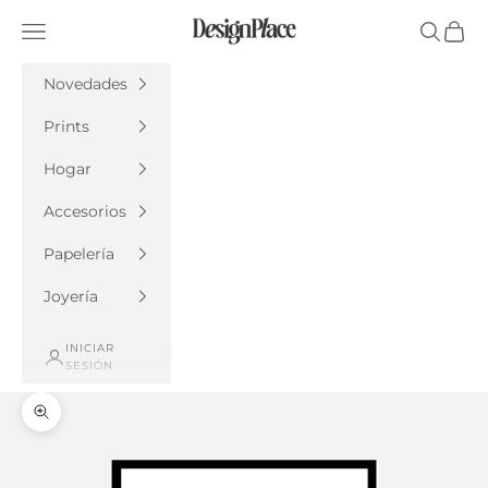
Ir al contenido
DesignPlace
Menú
Buscar
Cesta
Novedades
Prints
Hogar
Accesorios
Papelería
Joyería
INICIAR
SESIÓN
Zoom