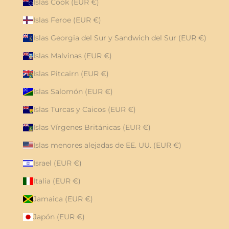
Islas Cook (EUR €)
Islas Feroe (EUR €)
Islas Georgia del Sur y Sandwich del Sur (EUR €)
Islas Malvinas (EUR €)
Islas Pitcairn (EUR €)
Islas Salomón (EUR €)
Islas Turcas y Caicos (EUR €)
Islas Vírgenes Británicas (EUR €)
Islas menores alejadas de EE. UU. (EUR €)
Israel (EUR €)
Italia (EUR €)
Jamaica (EUR €)
Japón (EUR €)