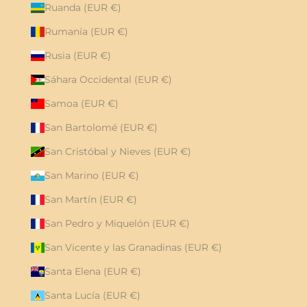
Ruanda (EUR €)
Rumanía (EUR €)
Rusia (EUR €)
Sáhara Occidental (EUR €)
Samoa (EUR €)
San Bartolomé (EUR €)
San Cristóbal y Nieves (EUR €)
San Marino (EUR €)
San Martín (EUR €)
San Pedro y Miquelón (EUR €)
San Vicente y las Granadinas (EUR €)
Santa Elena (EUR €)
Santa Lucía (EUR €)