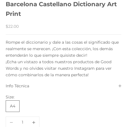
Barcelona Castellano Dictionary Art
Print
Precio de oferta
$22.00
Rompe el diccionario y dale a las cosas el significado que
realmente se merecen. ¡Con esta colección, los demás
entenderán lo que siempre quisiste decir!
¡Echa un vistazo a todos nuestros productos de Good
Words y no olvides visitar nuestro Instagram para ver
cómo combinarlos de la manera perfecta!
Info Técnica
Size:
A4
Reducir cantidad
Aumentar cantidad