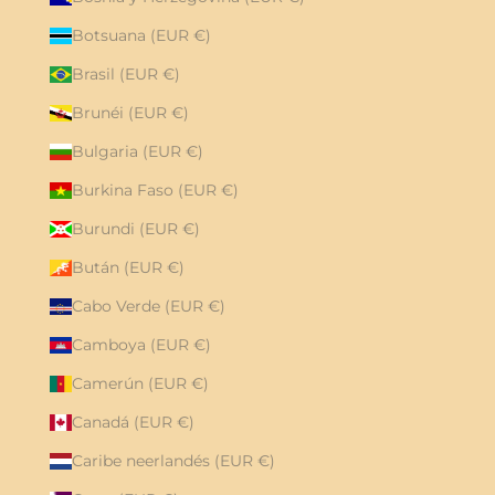
Botsuana (EUR €)
Brasil (EUR €)
Brunéi (EUR €)
Bulgaria (EUR €)
Burkina Faso (EUR €)
Burundi (EUR €)
Bután (EUR €)
Cabo Verde (EUR €)
Camboya (EUR €)
Camerún (EUR €)
Canadá (EUR €)
Caribe neerlandés (EUR €)