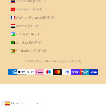
Venezuela (EUR €)
Vietnam (EUR €)
Wallis y Futuna (EUR €)
Yemen (EUR €)
Yibuti (EUR €)
Zambia (EUR €)
Zimbabue (EUR €)
© 2026 - DesignPlace
Tecnología de Shopify
Español