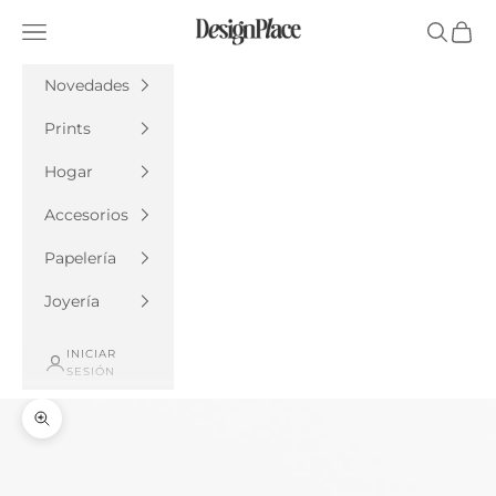
Ir al contenido
DesignPlace
Menú
Buscar
Cesta
Novedades
Prints
Hogar
Accesorios
Papelería
Joyería
INICIAR
SESIÓN
Zoom