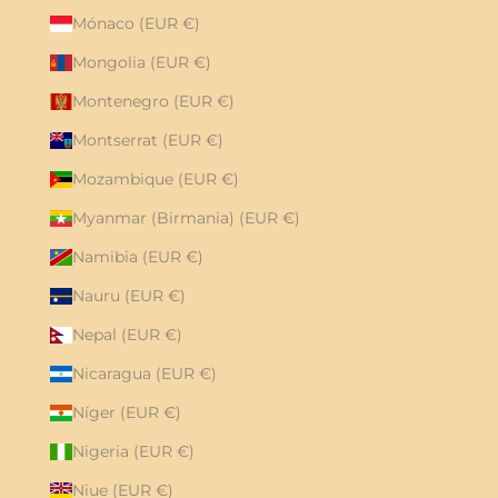
Mónaco (EUR €)
Mongolia (EUR €)
Montenegro (EUR €)
Montserrat (EUR €)
Mozambique (EUR €)
Myanmar (Birmania) (EUR €)
Namibia (EUR €)
Nauru (EUR €)
Nepal (EUR €)
Nicaragua (EUR €)
Níger (EUR €)
Nigeria (EUR €)
Niue (EUR €)