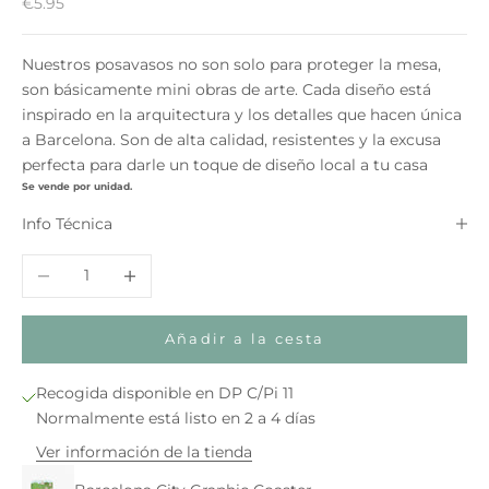
Precio de oferta
€5.95
Nuestros posavasos no son solo para proteger la mesa,
son básicamente mini obras de arte. Cada diseño está
inspirado en la arquitectura y los detalles que hacen única
a Barcelona. Son de alta calidad, resistentes y la excusa
perfecta para darle un toque de diseño local a tu casa
Se vende por unidad.
Info Técnica
Reducir cantidad
Aumentar cantidad
Añadir a la cesta
Recogida disponible en DP C/Pi 11
Normalmente está listo en 2 a 4 días
Ver información de la tienda