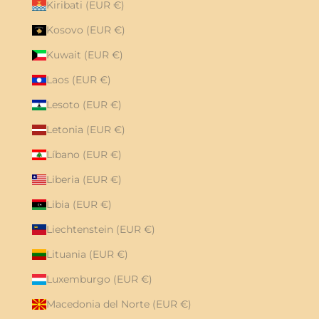
Kiribati (EUR €)
Kosovo (EUR €)
Kuwait (EUR €)
Laos (EUR €)
Lesoto (EUR €)
Letonia (EUR €)
Líbano (EUR €)
Liberia (EUR €)
Libia (EUR €)
Liechtenstein (EUR €)
Lituania (EUR €)
Luxemburgo (EUR €)
Macedonia del Norte (EUR €)