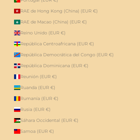
RAE de Hong Kong (China) (EUR €)
RAE de Macao (China) (EUR €)
Reino Unido (EUR €)
República Centroafricana (EUR €)
República Democrática del Congo (EUR €)
República Dominicana (EUR €)
Reunión (EUR €)
Ruanda (EUR €)
Rumanía (EUR €)
Rusia (EUR €)
Sáhara Occidental (EUR €)
Samoa (EUR €)