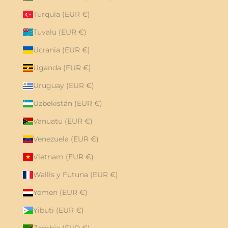
Turquía (EUR €)
Tuvalu (EUR €)
Ucrania (EUR €)
Uganda (EUR €)
Uruguay (EUR €)
Uzbekistán (EUR €)
Vanuatu (EUR €)
Venezuela (EUR €)
Vietnam (EUR €)
Wallis y Futuna (EUR €)
Yemen (EUR €)
Yibuti (EUR €)
Zambia (EUR €)