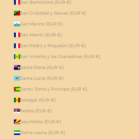
San Bartolomé (EUR €)
San Cristóbal y Nieves (EUR €)
San Marino (EUR €)
San Martín (EUR €)
San Pedro y Miquelón (EUR €)
San Vicente y las Granadinas (EUR €)
Santa Elena (EUR €)
Santa Lucía (EUR €)
Santo Tomé y Príncipe (EUR €)
Senegal (EUR €)
Serbia (EUR €)
Seychelles (EUR €)
Sierra Leona (EUR €)