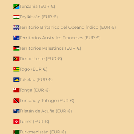
Tanzania (EUR €)
Tayikistán (EUR €)
Territorio Británico del Océano Índico (EUR €)
Territorios Australes Franceses (EUR €)
Territorios Palestinos (EUR €)
Timor-Leste (EUR €)
Togo (EUR €)
Tokelau (EUR €)
Tonga (EUR €)
Trinidad y Tobago (EUR €)
Tristán de Acuña (EUR €)
Túnez (EUR €)
Turkmenistán (EUR €)