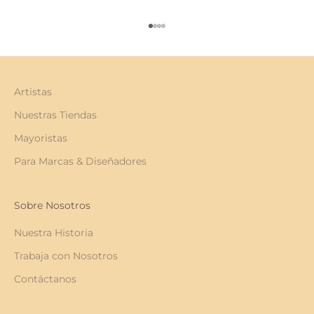
Ir al artículo 1
Ir al artículo 2
Ir al artículo 3
Ir al artículo 4
Artistas
Nuestras Tiendas
Mayoristas
Para Marcas & Diseñadores
Sobre Nosotros
Nuestra Historia
Trabaja con Nosotros
Contáctanos