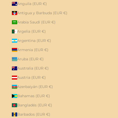
Anguila (EUR €)
Antigua y Barbuda (EUR €)
Arabia Saudí (EUR €)
Argelia (EUR €)
Argentina (EUR €)
Armenia (EUR €)
Aruba (EUR €)
Australia (EUR €)
Austria (EUR €)
Azerbaiyán (EUR €)
Bahamas (EUR €)
Bangladés (EUR €)
Barbados (EUR €)