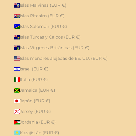
Islas Malvinas (EUR €)
Islas Pitcairn (EUR €)
Islas Salomón (EUR €)
Islas Turcas y Caicos (EUR €)
Islas Vírgenes Británicas (EUR €)
Islas menores alejadas de EE. UU. (EUR €)
Israel (EUR €)
Italia (EUR €)
Jamaica (EUR €)
Japón (EUR €)
Jersey (EUR €)
Jordania (EUR €)
Kazajistán (EUR €)