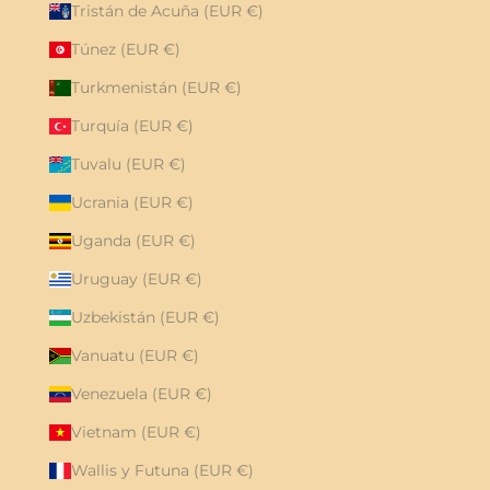
Tristán de Acuña (EUR €)
Túnez (EUR €)
Turkmenistán (EUR €)
Turquía (EUR €)
Tuvalu (EUR €)
Ucrania (EUR €)
Uganda (EUR €)
Uruguay (EUR €)
Uzbekistán (EUR €)
Vanuatu (EUR €)
Venezuela (EUR €)
Vietnam (EUR €)
Wallis y Futuna (EUR €)