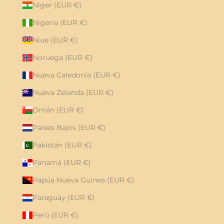
Níger (EUR €)
Nigeria (EUR €)
Niue (EUR €)
Noruega (EUR €)
Nueva Caledonia (EUR €)
Nueva Zelanda (EUR €)
Omán (EUR €)
Países Bajos (EUR €)
Pakistán (EUR €)
Panamá (EUR €)
Papúa Nueva Guinea (EUR €)
Paraguay (EUR €)
Perú (EUR €)