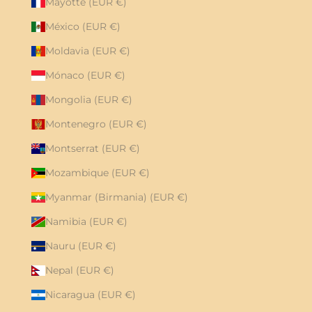
Mayotte (EUR €)
México (EUR €)
Moldavia (EUR €)
Mónaco (EUR €)
Mongolia (EUR €)
Montenegro (EUR €)
Montserrat (EUR €)
Mozambique (EUR €)
Myanmar (Birmania) (EUR €)
Namibia (EUR €)
Nauru (EUR €)
Nepal (EUR €)
Nicaragua (EUR €)