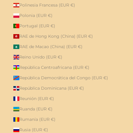
Polinesia Francesa (EUR €)
Polonia (EUR €)
Portugal (EUR €)
RAE de Hong Kong (China) (EUR €)
RAE de Macao (China) (EUR €)
Reino Unido (EUR €)
República Centroafricana (EUR €)
República Democrática del Congo (EUR €)
República Dominicana (EUR €)
Reunión (EUR €)
Ruanda (EUR €)
Rumanía (EUR €)
Rusia (EUR €)