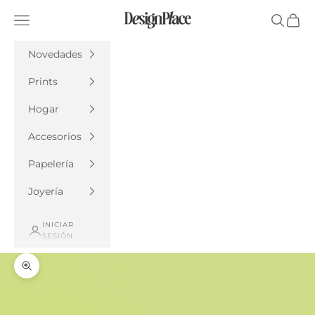
Ir al contenido
DesignPlace
Menú
Buscar
Cesta
Novedades
Prints
Hogar
Accesorios
Papelería
Joyería
INICIAR
SESIÓN
Zoom