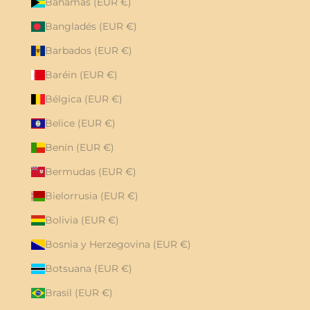
Bahamas (EUR €)
Bangladés (EUR €)
Barbados (EUR €)
Baréin (EUR €)
Bélgica (EUR €)
Belice (EUR €)
Benín (EUR €)
Bermudas (EUR €)
Bielorrusia (EUR €)
Bolivia (EUR €)
Bosnia y Herzegovina (EUR €)
Botsuana (EUR €)
Brasil (EUR €)