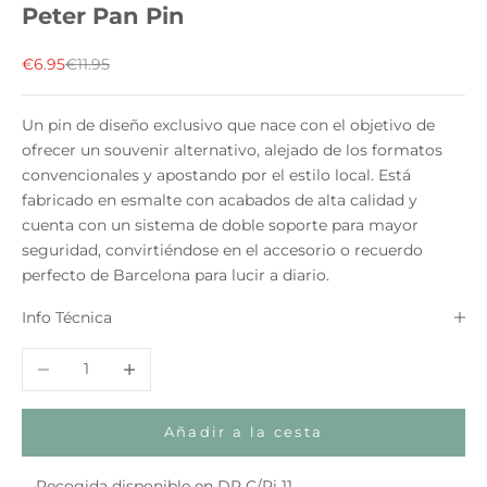
Peter Pan Pin
Precio de oferta
Precio normal
€6.95
€11.95
Un pin de diseño exclusivo que nace con el objetivo de
ofrecer un souvenir alternativo, alejado de los formatos
convencionales y apostando por el estilo local. Está
fabricado en esmalte con acabados de alta calidad y
cuenta con un sistema de doble soporte para mayor
seguridad, convirtiéndose en el accesorio o recuerdo
perfecto de Barcelona para lucir a diario.
Info Técnica
Reducir cantidad
Aumentar cantidad
Añadir a la cesta
Recogida disponible en DP C/Pi 11