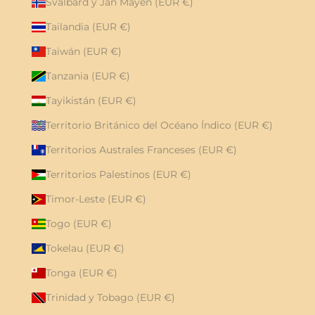
Svalbard y Jan Mayen (EUR €)
Tailandia (EUR €)
Taiwán (EUR €)
Tanzania (EUR €)
Tayikistán (EUR €)
Territorio Británico del Océano Índico (EUR €)
Territorios Australes Franceses (EUR €)
Territorios Palestinos (EUR €)
Timor-Leste (EUR €)
Togo (EUR €)
Tokelau (EUR €)
Tonga (EUR €)
Trinidad y Tobago (EUR €)