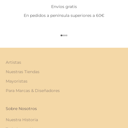
Envíos gratis
En pedidos a península superiores a 60€
Ir al artículo 1
Ir al artículo 2
Ir al artículo 3
Ir al artículo 4
Artistas
Nuestras Tiendas
Mayoristas
Para Marcas & Diseñadores
Sobre Nosotros
Nuestra Historia