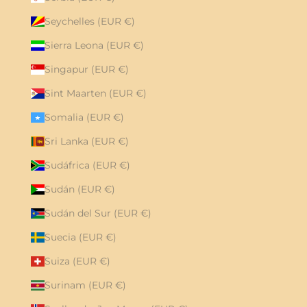
Seychelles (EUR €)
Sierra Leona (EUR €)
Singapur (EUR €)
Sint Maarten (EUR €)
Somalia (EUR €)
Sri Lanka (EUR €)
Sudáfrica (EUR €)
Sudán (EUR €)
Sudán del Sur (EUR €)
Suecia (EUR €)
Suiza (EUR €)
Surinam (EUR €)