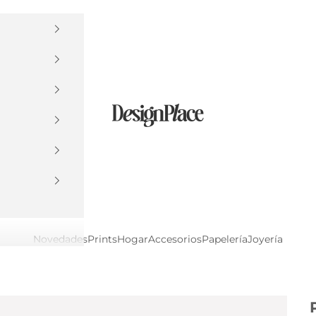
DesignPlace
Novedades
Prints
Hogar
Accesorios
Papelería
Joyería