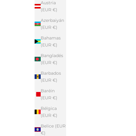
Austria
(EUR €)
Azerbaiyán
(EUR €)
Bahamas
(EUR €)
Bangladés
(EUR €)
Barbados
(EUR €)
Baréin
(EUR €)
Bélgica
(EUR €)
Belice (EUR
€)