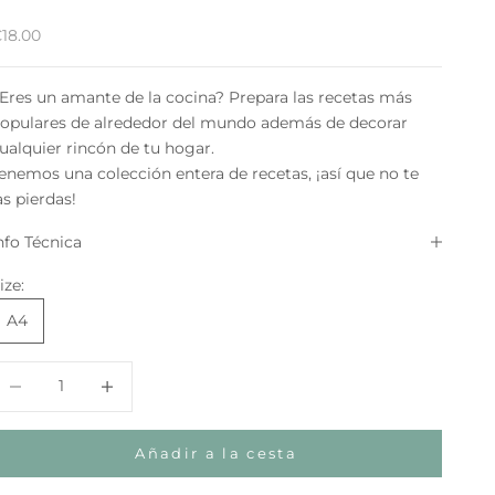
recio de oferta
18.00
Eres un amante de la cocina? Prepara las recetas más
opulares de alrededor del mundo además de decorar
ualquier rincón de tu hogar.
enemos una colección entera de recetas, ¡así que no te
as pierdas!
nfo Técnica
ize:
A4
educir cantidad
Aumentar cantidad
Añadir a la cesta