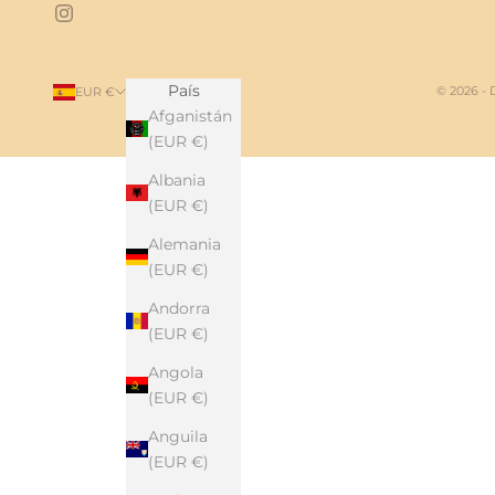
País
© 2026 -
EUR €
Afganistán
(EUR €)
Albania
(EUR €)
Alemania
(EUR €)
Andorra
(EUR €)
Angola
(EUR €)
Anguila
(EUR €)