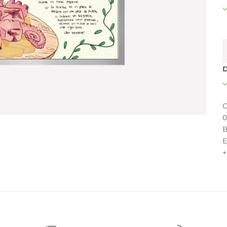
D
C
0
B
E
+