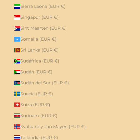
Sierra Leona (EUR €)
Singapur (EUR €)
Sint Maarten (EUR €)
Somalia (EUR €)
Sri Lanka (EUR €)
Sudáfrica (EUR €)
Sudán (EUR €)
Sudán del Sur (EUR €)
Suecia (EUR €)
Suiza (EUR €)
Surinam (EUR €)
Svalbard y Jan Mayen (EUR €)
Tailandia (EUR €)