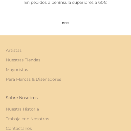
En pedidos a península superiores a 60€
Ir al artículo 1
Ir al artículo 2
Ir al artículo 3
Ir al artículo 4
Artistas
Nuestras Tiendas
Mayoristas
Para Marcas & Diseñadores
Sobre Nosotros
Nuestra Historia
Trabaja con Nosotros
Contáctanos