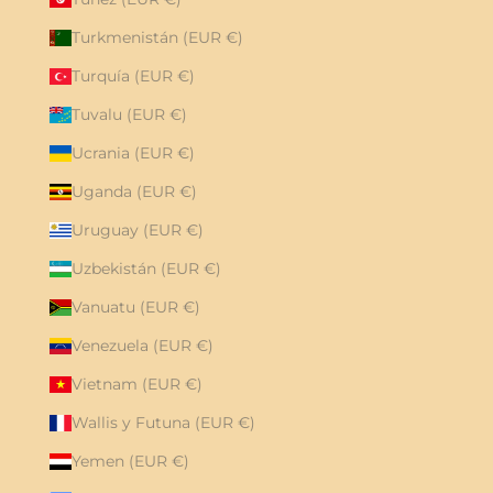
Turkmenistán (EUR €)
Turquía (EUR €)
Tuvalu (EUR €)
Ucrania (EUR €)
Uganda (EUR €)
Uruguay (EUR €)
Uzbekistán (EUR €)
Vanuatu (EUR €)
Venezuela (EUR €)
Vietnam (EUR €)
Wallis y Futuna (EUR €)
Yemen (EUR €)