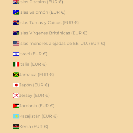
Islas Pitcairn (EUR €)
Islas Salomón (EUR €)
Islas Turcas y Caicos (EUR €)
Islas Vírgenes Británicas (EUR €)
Islas menores alejadas de EE. UU. (EUR €)
Israel (EUR €)
Italia (EUR €)
Jamaica (EUR €)
Japón (EUR €)
Jersey (EUR €)
Jordania (EUR €)
Kazajistán (EUR €)
Kenia (EUR €)