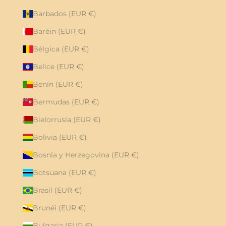
Barbados (EUR €)
Baréin (EUR €)
Bélgica (EUR €)
Belice (EUR €)
Benín (EUR €)
Bermudas (EUR €)
Bielorrusia (EUR €)
Bolivia (EUR €)
Bosnia y Herzegovina (EUR €)
Botsuana (EUR €)
Brasil (EUR €)
Brunéi (EUR €)
Bulgaria (EUR €)