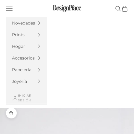
Ir al contenido
DesignPlace
Menú
Buscar
Cesta
Novedades
Prints
Hogar
Accesorios
Papelería
Joyería
INICIAR
SESIÓN
Zoom