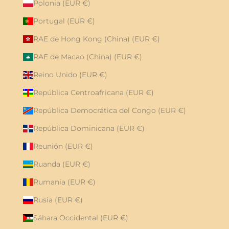
Polonia (EUR €)
Portugal (EUR €)
RAE de Hong Kong (China) (EUR €)
RAE de Macao (China) (EUR €)
Reino Unido (EUR €)
República Centroafricana (EUR €)
República Democrática del Congo (EUR €)
República Dominicana (EUR €)
Reunión (EUR €)
Ruanda (EUR €)
Rumanía (EUR €)
Rusia (EUR €)
Sáhara Occidental (EUR €)