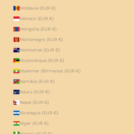
Moldavia (EUR €)
Mónaco (EUR €)
Mongolia (EUR €)
Montenegro (EUR €)
Montserrat (EUR €)
Mozambique (EUR €)
Myanmar (Birmania) (EUR €)
Namibia (EUR €)
Nauru (EUR €)
Nepal (EUR €)
Nicaragua (EUR €)
Níger (EUR €)
Nigeria (EUR €)