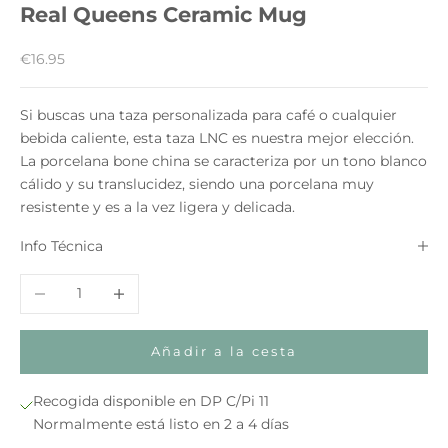
Real Queens Ceramic Mug
Precio de oferta
€16.95
Si buscas una taza personalizada para café o cualquier
bebida caliente, esta taza LNC es nuestra mejor elección.
La porcelana bone china se caracteriza por un tono blanco
cálido y su translucidez, siendo una porcelana muy
resistente y es a la vez ligera y delicada.
Info Técnica
Reducir cantidad
Aumentar cantidad
Añadir a la cesta
Recogida disponible en DP C/Pi 11
Normalmente está listo en 2 a 4 días