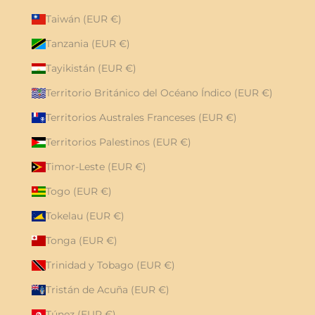
Taiwán (EUR €)
Tanzania (EUR €)
Tayikistán (EUR €)
Territorio Británico del Océano Índico (EUR €)
Territorios Australes Franceses (EUR €)
Territorios Palestinos (EUR €)
Timor-Leste (EUR €)
Togo (EUR €)
Tokelau (EUR €)
Tonga (EUR €)
Trinidad y Tobago (EUR €)
Tristán de Acuña (EUR €)
Túnez (EUR €)