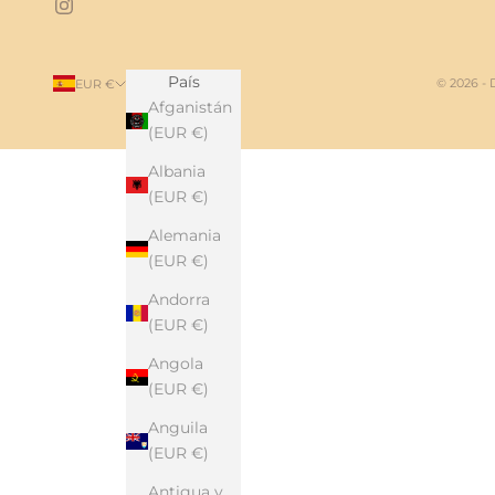
País
© 2026 -
EUR €
Afganistán
(EUR €)
Albania
(EUR €)
Alemania
(EUR €)
Andorra
(EUR €)
Angola
(EUR €)
Anguila
(EUR €)
Antigua y