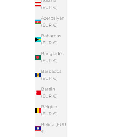
Austria
(EUR €)
Azerbaiyán
(EUR €)
Bahamas
(EUR €)
Bangladés
(EUR €)
Barbados
(EUR €)
Baréin
(EUR €)
Bélgica
(EUR €)
Belice (EUR
€)