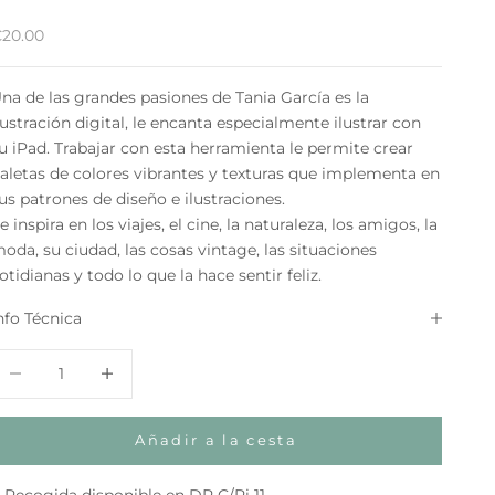
recio de oferta
20.00
na de las grandes pasiones de Tania García es la
lustración digital, le encanta especialmente ilustrar con
u iPad. Trabajar con esta herramienta le permite crear
aletas de colores vibrantes y texturas que implementa en
us patrones de diseño e ilustraciones.
e inspira en los viajes, el cine, la naturaleza, los amigos, la
oda, su ciudad, las cosas vintage, las situaciones
otidianas y todo lo que la hace sentir feliz.
nfo Técnica
educir cantidad
Aumentar cantidad
Añadir a la cesta
Recogida disponible en DP C/Pi 11