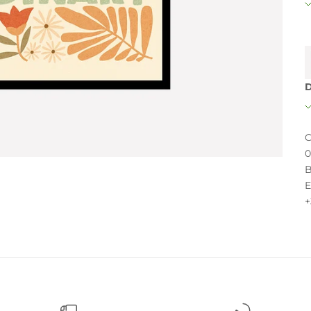
D
C
0
B
E
+