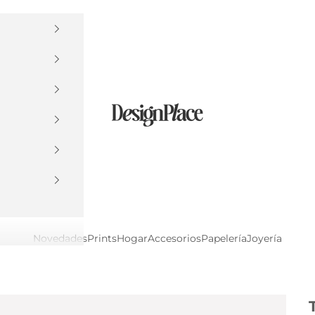
DesignPlace
Novedades
Prints
Hogar
Accesorios
Papelería
Joyería