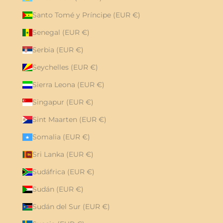
Santo Tomé y Príncipe (EUR €)
Senegal (EUR €)
Serbia (EUR €)
Seychelles (EUR €)
Sierra Leona (EUR €)
Singapur (EUR €)
Sint Maarten (EUR €)
Somalia (EUR €)
Sri Lanka (EUR €)
Sudáfrica (EUR €)
Sudán (EUR €)
Sudán del Sur (EUR €)