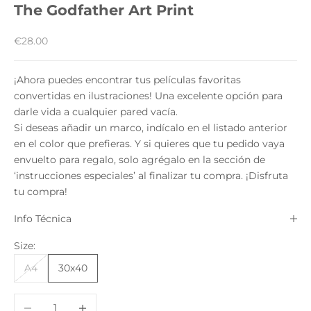
The Godfather Art Print
Precio de oferta
€28.00
¡Ahora puedes encontrar tus películas favoritas
convertidas en ilustraciones! Una excelente opción para
darle vida a cualquier pared vacía.
Si deseas añadir un marco, indícalo en el listado anterior
en el color que prefieras. Y si quieres que tu pedido vaya
envuelto para regalo, solo agrégalo en la sección de
‘instrucciones especiales’ al finalizar tu compra. ¡Disfruta
tu compra!
Info Técnica
Size:
A4
30x40
Reducir cantidad
Aumentar cantidad