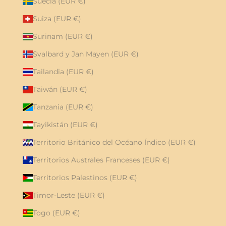
Suecia (EUR €)
Suiza (EUR €)
Surinam (EUR €)
Svalbard y Jan Mayen (EUR €)
Tailandia (EUR €)
Taiwán (EUR €)
Tanzania (EUR €)
Tayikistán (EUR €)
Territorio Británico del Océano Índico (EUR €)
Territorios Australes Franceses (EUR €)
Territorios Palestinos (EUR €)
Timor-Leste (EUR €)
Togo (EUR €)