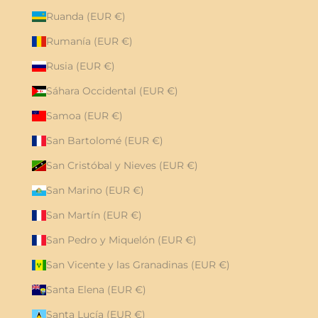
Ruanda (EUR €)
Rumanía (EUR €)
Rusia (EUR €)
Sáhara Occidental (EUR €)
Samoa (EUR €)
San Bartolomé (EUR €)
San Cristóbal y Nieves (EUR €)
San Marino (EUR €)
San Martín (EUR €)
San Pedro y Miquelón (EUR €)
San Vicente y las Granadinas (EUR €)
Santa Elena (EUR €)
Santa Lucía (EUR €)