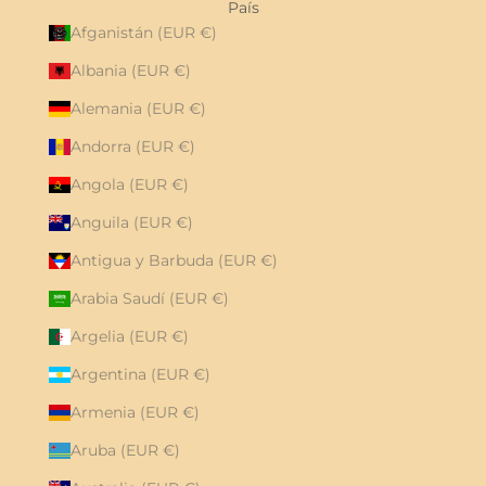
País
Afganistán (EUR €)
Albania (EUR €)
Alemania (EUR €)
Andorra (EUR €)
Angola (EUR €)
Anguila (EUR €)
Antigua y Barbuda (EUR €)
Arabia Saudí (EUR €)
Argelia (EUR €)
Argentina (EUR €)
Armenia (EUR €)
Aruba (EUR €)