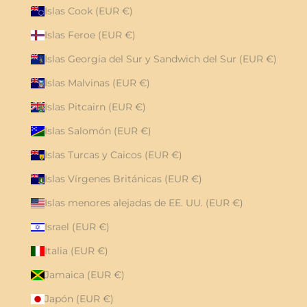
Islas Cook (EUR €)
Islas Feroe (EUR €)
Islas Georgia del Sur y Sandwich del Sur (EUR €)
Islas Malvinas (EUR €)
Islas Pitcairn (EUR €)
Islas Salomón (EUR €)
Islas Turcas y Caicos (EUR €)
Islas Vírgenes Británicas (EUR €)
Islas menores alejadas de EE. UU. (EUR €)
Israel (EUR €)
Italia (EUR €)
Jamaica (EUR €)
Japón (EUR €)