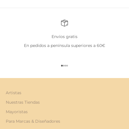
Envíos gratis
En pedidos a península superiores a 60€
Ir al artículo 1
Ir al artículo 2
Ir al artículo 3
Ir al artículo 4
Artistas
Nuestras Tiendas
Mayoristas
Para Marcas & Diseñadores