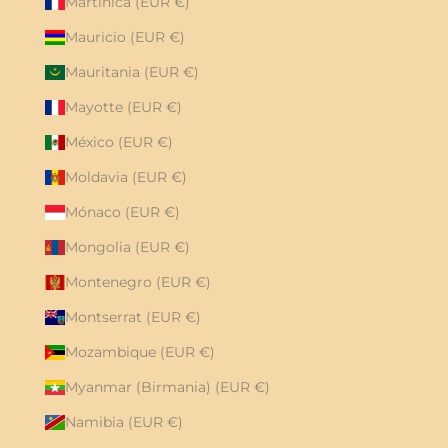
Martinica (EUR €)
Mauricio (EUR €)
Mauritania (EUR €)
Mayotte (EUR €)
México (EUR €)
Moldavia (EUR €)
Mónaco (EUR €)
Mongolia (EUR €)
Montenegro (EUR €)
Montserrat (EUR €)
Mozambique (EUR €)
Myanmar (Birmania) (EUR €)
Namibia (EUR €)