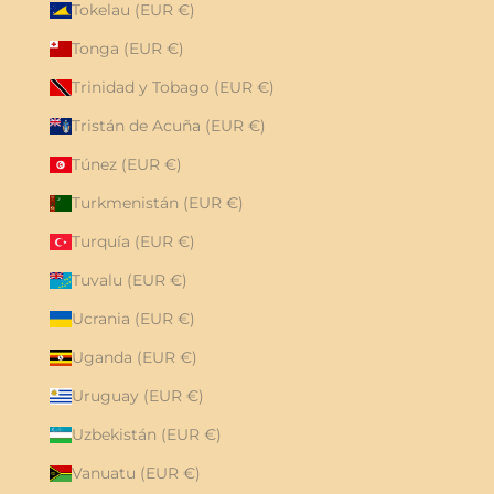
Tokelau (EUR €)
Tonga (EUR €)
Trinidad y Tobago (EUR €)
Tristán de Acuña (EUR €)
Túnez (EUR €)
Turkmenistán (EUR €)
Turquía (EUR €)
Tuvalu (EUR €)
Ucrania (EUR €)
Uganda (EUR €)
Uruguay (EUR €)
Uzbekistán (EUR €)
Vanuatu (EUR €)