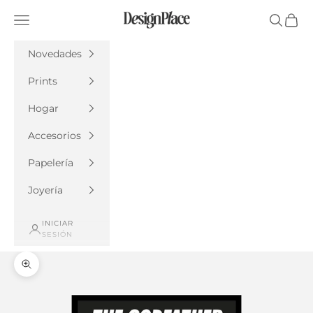
Ir al contenido
DesignPlace
Menú
Buscar
Cesta
Novedades
Prints
Hogar
Accesorios
Papelería
Joyería
INICIAR
SESIÓN
Zoom