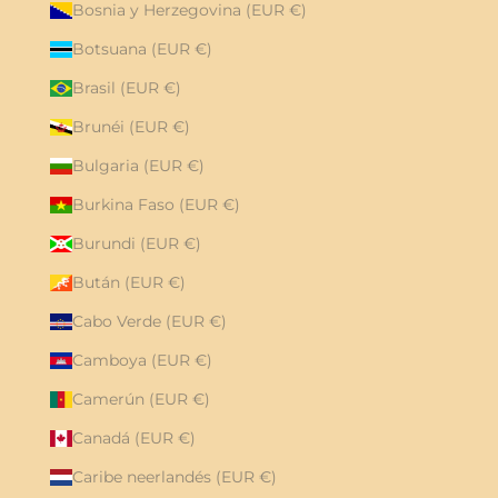
Bosnia y Herzegovina (EUR €)
Botsuana (EUR €)
Brasil (EUR €)
Brunéi (EUR €)
Bulgaria (EUR €)
Burkina Faso (EUR €)
Burundi (EUR €)
Bután (EUR €)
Cabo Verde (EUR €)
Camboya (EUR €)
Camerún (EUR €)
Canadá (EUR €)
Caribe neerlandés (EUR €)