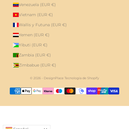
Venezuela (EUR €)
Vietnam (EUR €)
Wallis y Futuna (EUR €)
Yemen (EUR €)
Yibuti (EUR €)
Zambia (EUR €)
Zimbabue (EUR €)
© 2026 - DesignPlace
Tecnología de Shopify
Español