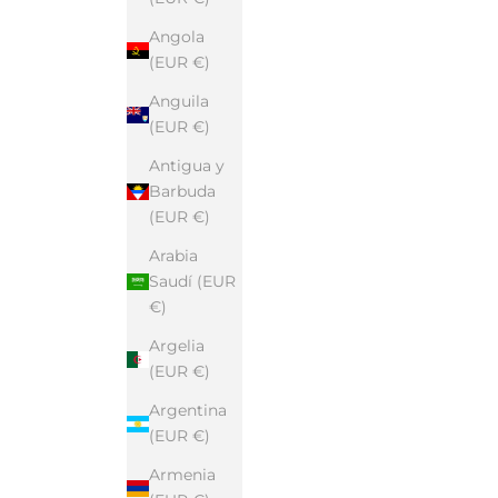
Angola
(EUR €)
Anguila
(EUR €)
Antigua y
Barbuda
(EUR €)
Arabia
Saudí (EUR
€)
Argelia
(EUR €)
Argentina
(EUR €)
Armenia