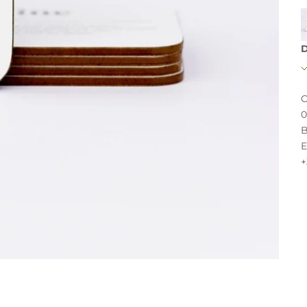
D
C
0
B
E
+