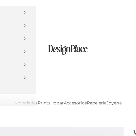
DesignPlace
Novedades
Prints
Hogar
Accesorios
Papelería
Joyería