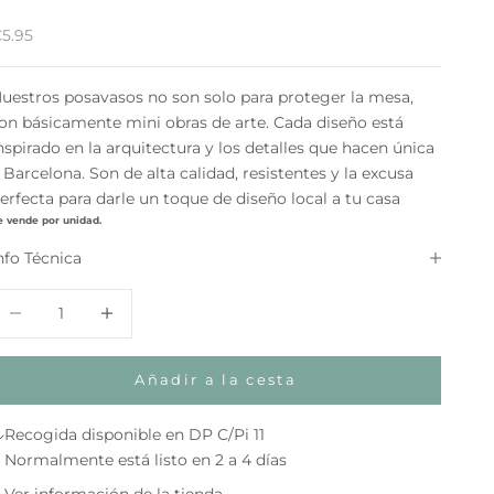
recio de oferta
5.95
uestros posavasos no son solo para proteger la mesa,
on básicamente mini obras de arte. Cada diseño está
nspirado en la arquitectura y los detalles que hacen única
 Barcelona. Son de alta calidad, resistentes y la excusa
erfecta para darle un toque de diseño local a tu casa
e vende por unidad.
nfo Técnica
educir cantidad
Aumentar cantidad
Añadir a la cesta
Recogida disponible en DP C/Pi 11
Normalmente está listo en 2 a 4 días
Ver información de la tienda