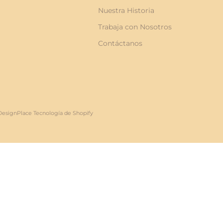
Nuestra Historia
Trabaja con Nosotros
Contáctanos
 DesignPlace
Tecnología de Shopify